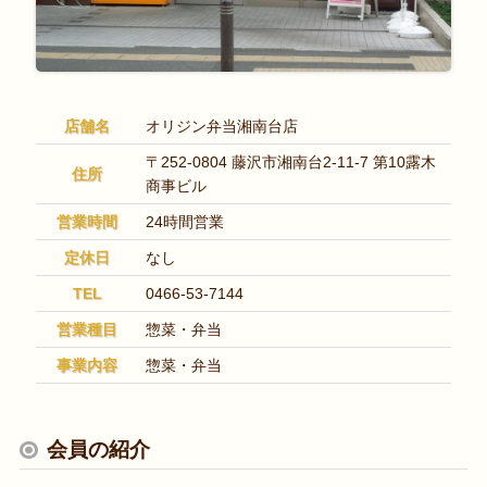
店舗名
オリジン弁当湘南台店
〒252-0804 藤沢市湘南台2-11-7 第10露木
住所
商事ビル
営業時間
24時間営業
定休日
なし
TEL
0466-53-7144
営業種目
惣菜・弁当
事業内容
惣菜・弁当
会員の紹介