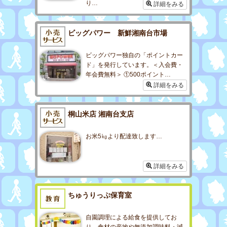
り…
詳細をみる
ビッグパワー 新鮮湘南台市場
ビッグパワー独自の「ポイントカー
ド」を発行しています。＜入会費・
年会費無料＞ ①500ポイント…
詳細をみる
桐山米店 湘南台支店
お米5㎏より配達致します…
詳細をみる
ちゅうりっぷ保育室
自園調理による給食を提供してお
り、食材の産地や無添加調味料・減