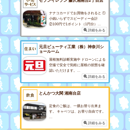
セブンイレブン 藤沢湘南台2丁目店
ナナコカードでお買物をされると ①
小銭いらずでスピーディー会計
②100円で1ポイント（1円分）…
詳細をみる
元旦ビューティ工業（株）神奈川シ
ョールーム
屋根無料診断実施中 ドローンによる
空撮で安全で気軽に屋根の状態を確
認いただけます。…
詳細をみる
とんかつ大関 湘南台店
定食のご飯は、一膳お替り出来ま
す。 キャベツは、お替り自由です。
…
詳細をみる