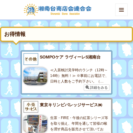
MENU
AND
WIDGETS
お得情報
SOMPOケア ラヴィーレS湘南台
≪入居検討見学時のランチ（12時～
14時）無料！≫ ※事前にお電話で、
日時と人数をご予約下さい。（…
詳細をみる
東京キリンビバレッジサービス㈱
生茶・FIRE・午後の紅茶シリーズ等
を取り揃え、年間を通して皆様の喉
を潤す商品を販売させて頂いてお