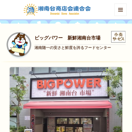
MENU
AND
WIDGETS
ビッグパワー 新鮮湘南台市場
湘南随一の安さと鮮度を誇るフードセンター