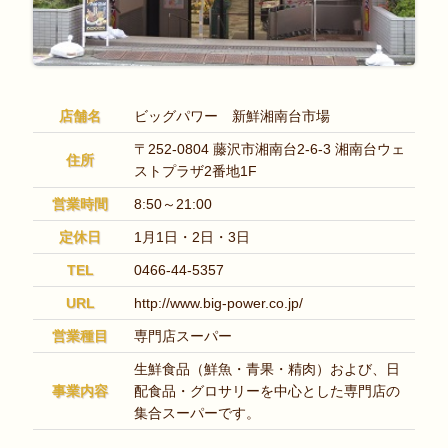
店舗名
ビッグパワー 新鮮湘南台市場
〒252-0804 藤沢市湘南台2-6-3 湘南台ウェ
住所
ストプラザ2番地1F
営業時間
8:50～21:00
定休日
1月1日・2日・3日
TEL
0466-44-5357
URL
http://www.big-power.co.jp/
営業種目
専門店スーパー
生鮮食品（鮮魚・青果・精肉）および、日
事業内容
配食品・グロサリーを中心とした専門店の
集合スーパーです。